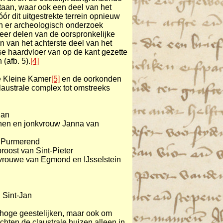
taan, waar ook een deel van het
ór dit uitgestrekte terrein opnieuw
n er archeologisch onderzoek
meer delen van de oorspronkelijke
n van het achterste deel van het
haardvloer van op de kant gezette
(afb. 5).
[4]
de Kleine Kamer
[5]
en de oorkonden
claustrale complex tot omstreeks
Jan
nen en jonkvrouw Janna van
n Purmerend
roost van Sint-Pieter
 vrouwe van Egmond en IJsselstein
 Sint-Jan
om hoge geestelijken, maar ook om
hten de claustrale huizen alleen in