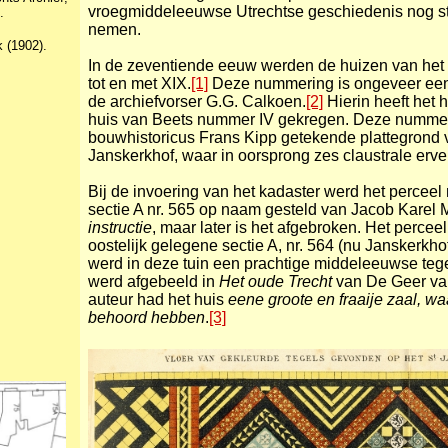
vroegmiddeleeuwse Utrechtse geschiedenis nog s
.
nemen.
 (1902).
In de zeventiende eeuw werden de huizen van het 
tot en met XIX.
[1]
Deze nummering is ongeveer ee
de archiefvorser G.G. Calkoen.
[2]
Hierin heeft het 
huis van Beets nummer IV gekregen. Deze nummers
bouwhistoricus Frans Kipp getekende plattegrond 
Janskerkhof, waar in oorsprong zes claustrale erven
Bij de invoering van het kadaster werd het perceel
sectie A nr. 565 op naam gesteld van Jacob Kare
instructie
, maar later is het afgebroken. Het perc
oostelijk gelegene sectie A, nr. 564 (nu Janskerkho
werd in deze tuin een prachtige middeleeuwse tege
werd afgebeeld in
Het oude Trecht
van De Geer van
auteur had het huis
eene groote en fraaije zaal, w
behoord hebben
.
[3]