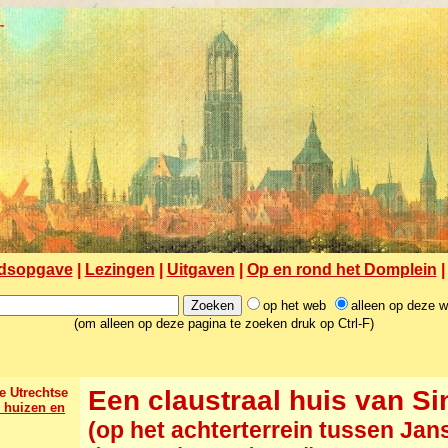
dsopgave
|
Lezingen
|
Uitgaven
|
Op en rond het Domplein
op het web
alleen op deze 
(om alleen op deze pagina te zoeken druk op Ctrl-F)
e Utrechtse
Een claustraal huis van Si
 huizen en
(op het achterterrein tussen Jan