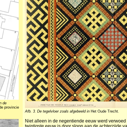
n de
de provincie
Afb. 3. De tegelvloer zoals afgebeeld in
Het Oude Trecht.
Niet alleen in de negentiende eeuw werd verwoed g
twintigste eeuw is door sloop aan de achterzijde v