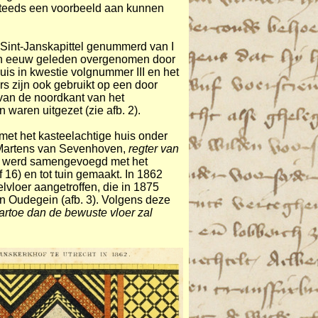
teeds een voorbeeld aan kunnen
Sint-Janskapittel genummerd van I
n eeuw geleden overgenomen door
huis in kwestie volgnummer III en het
 zijn ook gebruikt op een door
van de noordkant van het
 waren uitgezet (zie afb. 2).
 met het kasteelachtige huis onder
l Martens van Sevenhoven,
regter van
eel werd samengevoegd met het
f 16) en tot tuin gemaakt. In 1862
lvloer aangetroffen, die in 1875
 Oudegein (afb. 3). Volgens deze
aartoe dan de bewuste vloer zal