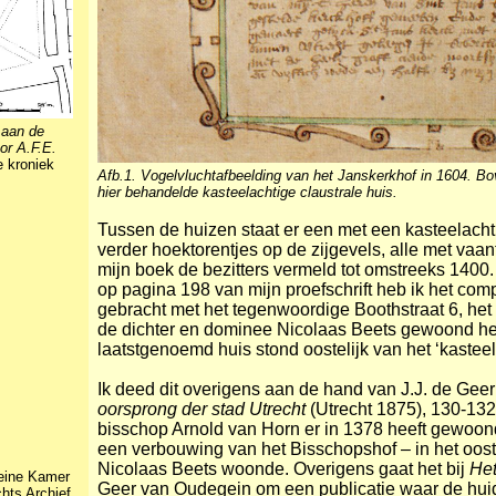
 aan de
or A.F.E.
 kroniek
Afb.1. Vogelvluchtafbeelding van het Janskerkhof in 1604. Bo
hier behandelde kasteelachtige claustrale huis.
Tussen de huizen staat er een met een kasteelachti
verder hoektorentjes op de zijgevels, alle met vaant
mijn boek de bezitters vermeld tot omstreeks 1400.
op pagina 198 van mijn proefschrift heb ik het com
gebracht met het tegenwoordige Boothstraat 6, het
de dichter en dominee Nicolaas Beets gewoond heeft
laatstgenoemd huis stond oostelijk van het ‘kasteel
Ik deed dit overigens aan de hand van J.J. de Ge
oorsprong der stad Utrecht
(Utrecht 1875), 130-132,
bisschop Arnold van Horn er in 1378 heeft gewoond
een verbouwing van het Bisschopshof – in het oost
Nicolaas Beets woonde. Overigens gaat het bij
Het
leine Kamer
Geer van Oudegein om een publicatie waar de hui
hts Archief,