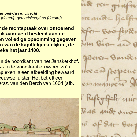
an Sint-Jan in Utrecht’
n [datum], geraadpleegd op [datum]).
 de rechtspraak over onroerend
ook aandacht besteed aan de
j een volledige opsomming gegeven
 van de kapittelgeestelijken, de
eeks het jaar 1400.
n de noordkant van het Janskerkhof.
t aan de Voorstraat en waren zo’n
mplexen is een afbeelding bewaard
uwse luister. Het betreft een
rsz. van den Berch van 1604 (afb.