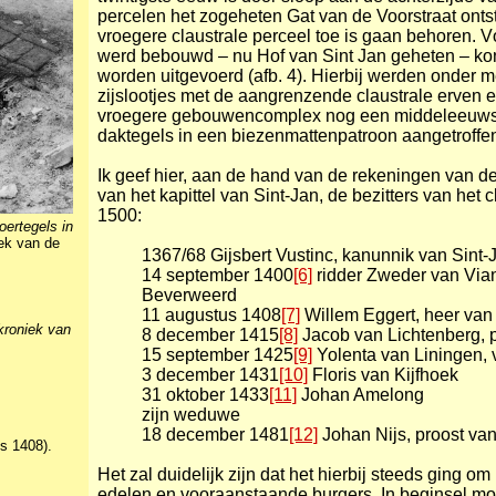
percelen het zogeheten Gat van de Voorstraat onts
vroegere claustrale perceel toe is gaan behoren. Vó
werd bebouwd – nu Hof van Sint Jan geheten – ko
worden uitgevoerd (afb. 4). Hierbij werden onder 
zijslootjes met de aangrenzende claustrale erven e
vroegere gebouwencomplex nog een middeleeuwse 
daktegels in een biezenmattenpatroon aangetroffen 
Ik geef hier, aan de hand van de rekeningen van 
van het kapittel van Sint-Jan, de bezitters van het 
1500:
oertegels in
ek van de
1367/68 Gijsbert Vustinc, kanunnik van Sint-
14 september 1400
[6]
ridder Zweder van Via
Beverweerd
11 augustus 1408
[7]
Willem Eggert, heer va
kroniek van
8 december 1415
[8]
Jacob van Lichtenberg, p
15 september 1425
[9]
Yolenta van Liningen,
3 december 1431
[10]
Floris van Kijfhoek
31 oktober 1433
[11]
Johan Amelong
zijn weduwe
18 december 1481
[12]
Johan Nijs, proost van
s 1408).
Het zal duidelijk zijn dat het hierbij steeds ging 
edelen en vooraanstaande burgers. In beginsel moc