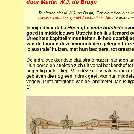
door Martin W.J. de Bruijn
Te citeren als: M.W.J. de Bruijn, ‘Een claustraal huis v
(
www.broerendebruijn.nl/Claustraalhuis.html
, versie va
In mijn dissertatie
Husinghe ende hofstede
over
goed in middeleeuws Utrecht heb ik uiteraard 
Utrechtse kapittelimmuniteiten. Ik heb daarbi
van de binnen deze immuniteiten gelegen huizen
‘claustrale’ huizen, met hun bezitters, tot omstr
De indrukwekkendste claustrale huizen stonden aa
Hun percelen strekten zich uit vanaf het kerkhof to
negentig meter diep. Van deze claustrale woonco
gebleven die nog een indruk geeft van hun middelee
vogelvluchtplattegrond van de landmeter Jan Rutge
1).