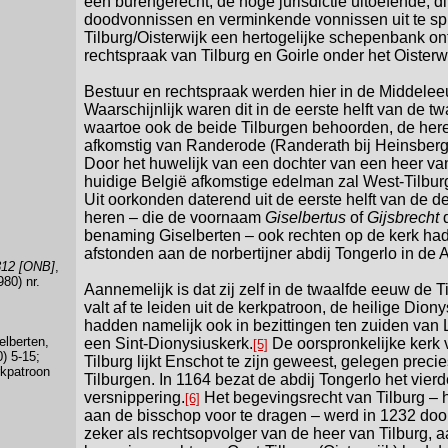
een burengerecht, de hoge jurisdictie uitoefende, 
doodvonnissen en verminkende vonnissen uit te sp
Tilburg/Oisterwijk een hertogelijke schepenbank on
rechtspraak van Tilburg en Goirle onder het Oisterw
Bestuur en rechtspraak werden hier in de Middele
Waarschijnlijk waren dit in de eerste helft van de 
waartoe ook de beide Tilburgen behoorden, de here
afkomstig van Randerode (Randerath bij Heinsberg
Door het huwelijk van een dochter van een heer van
huidige België afkomstige edelman zal West-Tilbu
Uit oorkonden daterend uit de eerste helft van de de
heren – die de voornaam
Giselbertus
of
Gijsbrecht
d
benaming Giselberten – ook rechten op de kerk had
afstonden aan de norbertijner abdij Tongerlo in d
312 [ONB]
,
80) nr.
Aannemelijk is dat zij zelf in de twaalfde eeuw de T
valt af te leiden uit de kerkpatroon, de heilige Dion
hadden namelijk ook in bezittingen ten zuiden van
elberten,
een Sint-Dionysiuskerk.
De oorspronkelijke kerk 
[5]
) 5-15;
Tilburg lijkt Enschot te zijn geweest, gelegen prec
rkpatroon
Tilburgen. In 1164 bezat de abdij Tongerlo het vierd
versnippering.
Het begevingsrecht van Tilburg – 
[6]
aan de bisschop voor te dragen – werd in 1232 door
zeker als rechtsopvolger van de heer van Tilburg, 