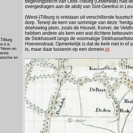
begevingsrecht van Oost-Tilburg (Oisterwijk) had de 
overgedragen aan de abdij van Sint-Geertrui in Leu
(West-)Tilburg is ontstaan uit verschillende buurtsc
dorp. Terwijl de kern van sommige van deze ‘herd
driehoekig plein, zoals de Heuvel, Korvel, de Veld
hebben andere als kern een wat dichtere bebouwin
de Stokhasselt langs de voormalige Stokhasseltstr
:
Tilburg,
Hoevenstraat. Opmerkelijk is dat de kerk niet in o
se e.a.
 ‘Heren en
is, maar daar tussenin op een domein.
[9]
eerste
parochie en