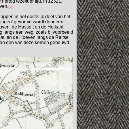
hertog tezelfder tijd, in 12321,
ven.
[8]
happen in het oostelijk deel van het
gangen’ gevormd wordt door een
hoven, de Hasselt en de Heikant,
g langs een weg, zoals bijvoorbeeld
aat, en de Hoeven langs de Reitse
f aan een van deze kernen gebouwd