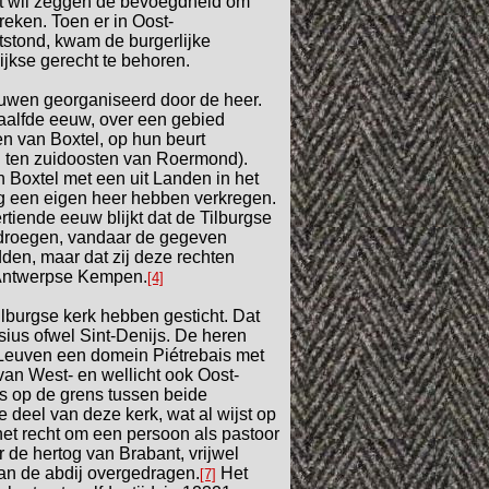
dit wil zeggen de bevoegdheid om
reken.
Toen er in Oost-
tstond, kwam de burgerlijke
ijkse gerecht te behoren.
euwen georganiseerd door de heer.
twaalfde eeuw, over een gebied
n van Boxtel, op hun beurt
 ten zuidoosten van Roermond).
 Boxtel met een uit Landen in het
rg een eigen heer hebben verkregen.
rtiende eeuw blijkt dat de Tilburgse
roegen, vandaar de gegeven
den, maar dat zij deze rechten
e Antwerpse Kempen.
[4]
ilburgse kerk hebben gesticht. Dat
ysius ofwel Sint-Denijs. De heren
 Leuven een domein Piétrebais met
van West- en wellicht ook Oost-
ies op de grens tussen beide
e deel van deze kerk, wat al wijst op
het recht om een persoon als pastoor
 de hertog van Brabant, vrijwel
aan de abdij overgedragen.
Het
[7]