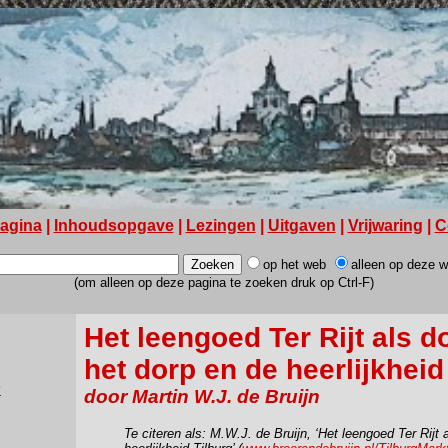
pagina
|
Inhoudsopgave
|
Lezingen
|
Uitgaven
|
Vrijwaring
|
C
op het web
alleen op deze 
(om alleen op deze pagina te zoeken druk op Ctrl-F)
Het leengoed Ter Rijt als 
het dorp en de heerlijkheid
?
door Martin W.J. de Bruijn
Te citeren als: M.W.J. de Bruijn, ‘Het leengoed Ter Rijt