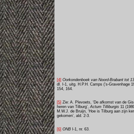
[4]
Oorkondenboek van Noord-Brabant tot 1
dl. I-1, uitg. H.P.H. Camps (’s-Gravenhage 19
154, 164.
[5]
Zie: A. Plevoets, ‘De afkomst van de Gis
heren van Tilburg’,
Actum Tilliburgis
11 (1980
M.W.J. de Bruijn, ‘Hoe is Tilburg aan zijn ke
gekomen’, ald. 2-3.
[6]
ONB
I-1, nr. 63.