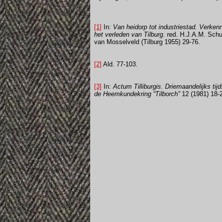
[1]
In:
Van heidorp tot industriestad. Verken
het verleden van Tilburg
. red. H.J.A.M. Schu
van Mosselveld (Tilburg 1955) 29-76.
[2]
Ald. 77-103.
[3]
In:
Actum Tilliburgis. Driemaandelijks tijd
de Heemkundekring “Tilborch”
12 (1981) 18-