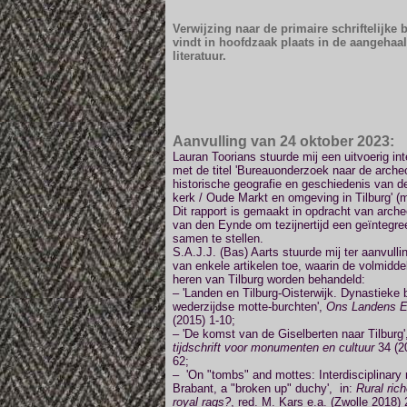
Verwijzing naar de primaire schriftelijke
vindt in hoofdzaak plaats in de aangehaa
literatuur.
Aanvulling van 24 oktober 2023:
Lauran Toorians stuurde mij een uitvoerig int
met de titel 'Bureauonderzoek naar de archeo
historische geografie en geschiedenis van d
kerk / Oude Markt en omgeving in Tilburg' (
Dit rapport is gemaakt in opdracht van arch
van den Eynde om tezijnertijd een geïntegre
samen te stellen.
S.A.J.J. (Bas) Aarts stuurde mij ter aanvullin
van enkele artikelen toe, waarin de volmidd
heren van Tilburg worden behandeld:
– 'Landen en Tilburg-Oisterwijk. Dynastieke
wederzijdse motte-burchten',
Ons Landens E
(2015) 1-10;
– 'De komst van de Giselberten naar Tilburg
tijdschrift voor monumenten en cultuur
34 (2
62;
– 'On "tombs" and mottes: Interdisciplinary 
Brabant, a "broken up" duchy', in:
Rural ric
royal rags?
, red. M. Kars e.a. (Zwolle 2018)