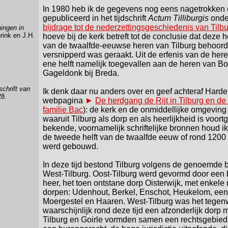
In 1980 heb ik de gegevens nog eens nagetrokken 
gepubliceerd in het tijdschrift
Actum Tilliburgis
onder
bijdrage tot de nederzettingsgeschiedenis van Tilbu
ningen in
rink en J.H.
hoeve bij de kerk betreft tot de conclusie dat deze h
van de twaalfde-eeuwse heren van Tilburg behoord
versnipperd was geraakt. Uit de erfenis van de her
ene helft namelijk toegevallen aan de heren van Bo
Gageldonk bij Breda.
schrift van
Ik denk daar nu anders over en geef achteraf Harde
28.
webpagina
►
De herdgang de Rijt in Tilburg en de
familie Bac
): de kerk en de onmiddellijke omgevin
waaruit Tilburg als dorp en als heerlijkheid is voor
bekende, voornamelijk schriftelijke bronnen houd ik
de tweede helft van de twaalfde eeuw of rond 1200
werd gebouwd.
In deze tijd bestond Tilburg volgens de genoemde b
West-Tilburg. Oost-Tilburg werd gevormd door een 
heer, het toen ontstane dorp Oisterwijk, met enkele 
dorpen: Udenhout, Berkel, Enschot, Heukelom, een 
Moergestel en Haaren. West-Tilburg was het tegenw
waarschijnlijk rond deze tijd een afzonderlijk dorp
Tilburg en Goirle vormden samen een rechtsgebie