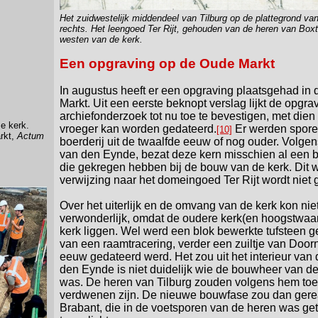
Het zuidwestelijk middendeel van Tilburg op de plattegrond va
rechts. Het leengoed Ter Rijt, gehouden van de heren van Boxt
westen van de kerk.
Een opgraving op de Oude Markt
In augustus heeft er een opgraving plaatsgehad in 
Markt. Uit een eerste beknopt verslag lijkt de opgra
archiefonderzoek tot nu toe te bevestigen, met die
e kerk.
vroeger kan worden gedateerd.
Er werden spore
[10]
rkt,
Actum
boerderij uit de twaalfde eeuw of nog ouder. Volge
van den Eynde, bezat deze kern misschien al een bi
die gekregen hebben bij de bouw van de kerk. Dit wo
verwijzing naar het domeingoed Ter Rijt wordt niet
Over het uiterlijk en de omvang van de kerk kon nie
verwonderlijk, omdat de oudere kerk(en hoogstwaar
kerk liggen. Wel werd een blok bewerkte tufsteen 
van een raamtracering, verder een zuiltje van Doorn
eeuw gedateerd werd. Het zou uit het interieur van 
den Eynde is niet duidelijk wie de bouwheer van 
was. De heren van Tilburg zouden volgens hem toen 
verdwenen zijn. De nieuwe bouwfase zou dan gereal
Brabant, die in de voetsporen van de heren was ge