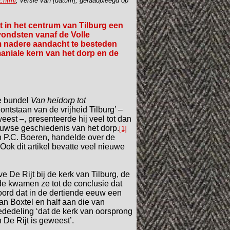
t.html
, versie van [datum], geraadpleegd op
t in het centrum van Tilburg een
vondsten vanaf de Volle
 nadere aandacht te besteden
aniale kern van het dorp en de
de bundel
Van heidorp tot
et ontstaan van de vrijheid Tilburg’ –
eest –, presenteerde hij veel tot dan
wse geschiedenis van het dorp.
[1]
n P.C. Boeren, handelde over de
Ook dit artikel bevatte veel nieuwe
 De Rijt bij de kerk van Tilburg, de
de kwamen ze tot de conclusie dat
ord dat in de dertiende eeuw een
n Boxtel en half aan die van
dedeling ‘dat de kerk van oorsprong
De Rijt is geweest’.