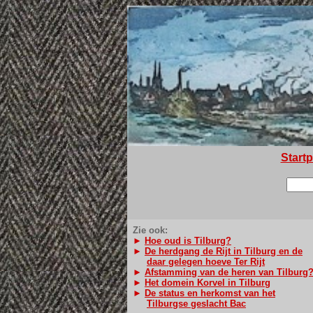
Start
Zie ook:
►
Hoe oud is Tilburg?
►
De herdgang de Rijt in Tilburg en de
daar
gelegen hoeve Ter Rijt
►
Afstamming van de heren van Tilburg
►
Het domein Korvel in Tilburg
►
De status en herkomst van het
Tilburgse geslacht Bac