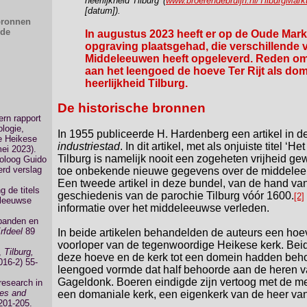
heerlijkheid Tilburg’ (
www.broerendebruijn.nl/TilburgMark
[datum]).
 bronnen
lde
In augustus 2023 heeft er op de Oude Mark
opgraving plaatsgehad, die verschillende 
Middeleeuwen heeft opgeleverd. Reden om
aan het leengoed de hoeve Ter Rijt als dom
heerlijkheid Tilburg.
De historische bronnen
ern rapport
logie,
In 1955 publiceerde H. Hardenberg een artikel in 
e Heikese
industriestad
. In dit artikel, met als onjuiste titel ‘H
mei 2023).
Tilburg is namelijk nooit een zogeheten vrijheid gew
eoloog Guido
erd verslag
toe onbekende nieuwe gegevens over de middeleeu
Een tweede artikel in deze bundel, van de hand va
g de titels
geschiedenis van de parochie Tilburg vóór 1600.
[2]
eleeuwse
informatie over het middeleeuwse verleden.
 banden en
rfdeel
89
In beide artikelen behandelden de auteurs een hoeve
voorloper van de tegenwoordige Heikese kerk. Bei
',
Tilburg,
deze hoeve en de kerk tot een domein hadden beho
016-2) 55-
leengoed vormde dat half behoorde aan de heren va
Gageldonk. Boeren eindigde zijn vertoog met de me
research in
hes and
een domaniale kerk, een eigenkerk van de heer van 
 201-205.