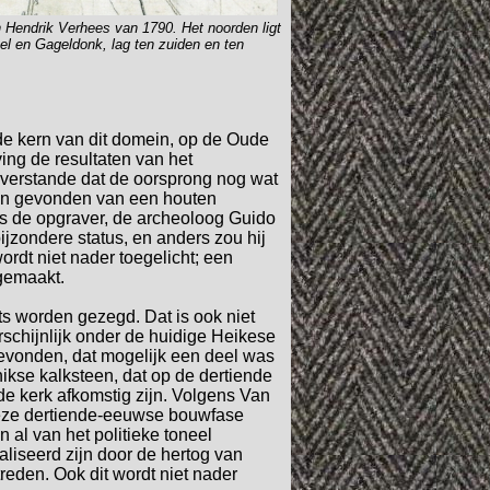
n Hendrik Verhees van 1790. Het noorden ligt
el en Gageldonk, lag ten zuiden en ten
de kern van dit domein, op de Oude
ving de resultaten van het
n verstande dat de oorsprong nog wat
n gevonden van een houten
ns de opgraver, de archeoloog Guido
jzondere status, en anders zou hij
rdt niet nader toegelicht; een
 gemaakt.
ts worden gezegd. Dat is ook niet
schijnlijk onder de huidige Heikese
gevonden, dat mogelijk een deel was
ikse kalksteen, dat op de dertiende
de kerk afkomstig zijn. Volgens Van
deze dertiende-eeuwse bouwfase
al van het politieke toneel
iseerd zijn door de hertog van
treden.
Ook dit wordt niet nader