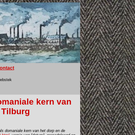
ontact
webstek
domaniale kern van
 Tilburg
 als domaniale kern van het dorp en de