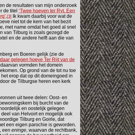
en de resultaten van mijn onderzoek
 de titel
‘Twee hoeven ter Ryt. Een
rg’
.
Ik kwam daarbij voor wat de
[3]
oeve niet tot de kern van het bezit
e, met name omdat het goed al snel
en van Tilburg is zoals gezegd de
xtel en de andere helft aan die van
nberg en Boeren gelijk (zie de
 daar gelegen hoeve Ter Rijt van de
g daarvan vormden het domein
tgekomen. Op grond van de tot nu toe
 het erop dat op dit domeingoed in
 door de Tilburgse heren een kerk
ronnen uit twee delen: Oost- en
bewoningskern bij burcht van de
noordelijk en oostelijk gelegen
deel van Helvoirt en mogelijk ook
oordige Tilburg en Goirle, dat
 met een eigen parochie is geworden.
d, een
eninge
, waarvan de rechtbank,