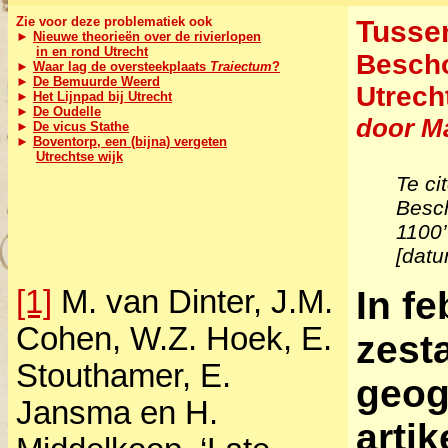
Zie voor deze problematiek ook
Tussen
►
Nieuwe theorieën over de rivierlopen
in en rond Utrecht
Bescho
►
Waar lag de oversteekplaats
Traiectum
?
►
De Bemuurde Weerd
Utrech
►
Het Lijnpad bij Utrecht
►
De Oudelle
door Ma
►
De vicus Stathe
►
Boventorp, een (bijna) vergeten
Utrechtse wijk
Te ci
Besch
1100’
[datu
[1]
M. van Dinter, J.M.
In f
Cohen, W.Z. Hoek, E.
zest
Stouthamer, E.
geog
Jansma en H.
arti