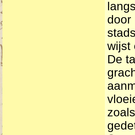
lang
door 
stad
wijst
De t
grach
aanme
vloei
zoals
gedet