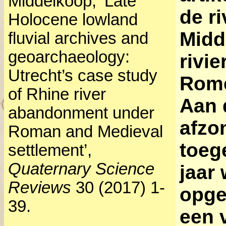
Middelkoop, ‘Late
de ri
Holocene lowland
Midd
fluvial archives and
geoarchaeology:
rivi
Utrecht’s case study
Rome
of Rhine river
Aan 
abandonment under
afzon
Roman and Medieval
toeg
settlement’,
Quaternary Science
jaar 
Reviews
30 (2017) 1-
opge
39.
een 