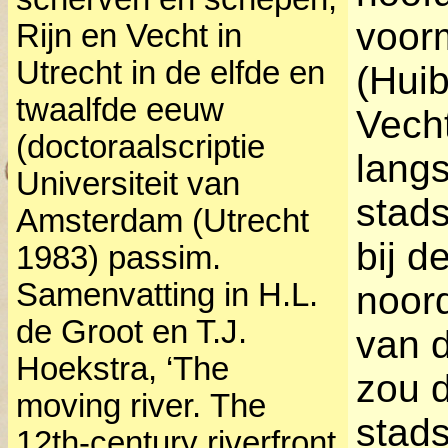
voor
Rijn en Vecht in
Utrecht in de elfde en
(Huib
twaalfde eeuw
Vecht
(doctoraalscriptie
langs
Universiteit van
stad
Amsterdam (Utrecht
bij d
1983) passim.
Samenvatting in H.L.
noord
de Groot en T.J.
van 
Hoekstra, ‘The
zou d
moving river.
The
stads
12th-century riverfront