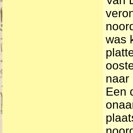
Van D
veron
noord
was k
platt
ooste
naar 
Een d
onaan
plaat
noord