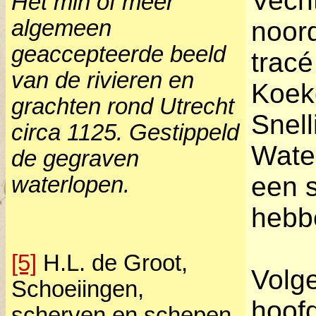
Vech
Het min of meer
algemeen
noord
geaccepteerde beeld
tracé
van de rivieren en
Koek
grachten rond Utrecht
Snel
circa 1125. Gestippeld
Wate
de gegraven
een s
waterlopen.
hebb
[5]
H.L. de Groot,
Volg
Schoeiingen,
hoofd
scherven en schepen,