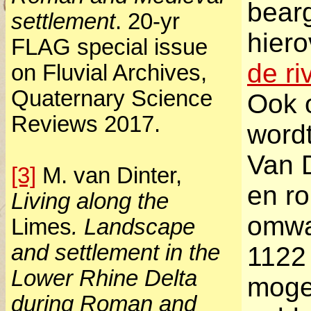
bear
settlement
. 20-yr
hier
FLAG special issue
de ri
on Fluvial Archives,
Quaternary Science
Ook 
Reviews 2017.
word
Van D
[3]
M. van Dinter,
en ro
Living along the
omwa
Limes
. Landscape
and settlement in the
1122
Lower Rhine Delta
mogel
during Roman and