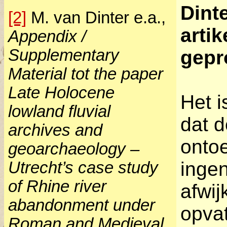
Dinte
[2]
M. van Dinter e.a.,
artik
Appendix /
Supplementary
gepr
Material tot the paper
Late Holocene
Het i
lowland fluvial
dat d
archives and
ontoe
geoarchaeology –
inge
Utrecht’s case study
of Rhine river
afwi
abandonment under
opvat
Roman and Medieval