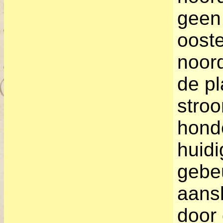
geen 
ooste
noord
de pl
stroo
honde
huidi
gebe
aansl
door 