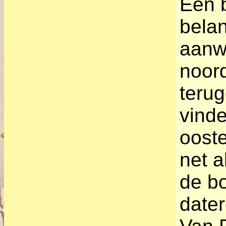
Een b
belan
aanwi
noord
terug
vinde
ooste
net a
de b
dater