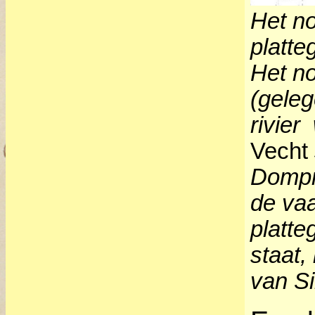
Het no
platte
Het no
(geleg
rivier
Vecht
Dompr
de vaa
platte
staat,
van Si