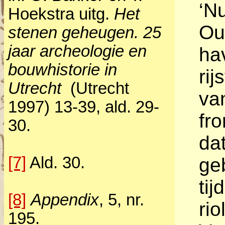
‘N
Hoekstra uitg.
Het
Ou
stenen geheugen. 25
jaar archeologie en
ha
bouwhistorie in
rij
Utrecht
(Utrecht
va
1997) 13-39, ald. 29-
fr
30.
da
[7]
Ald. 30.
ge
tij
[8]
Appendix
, 5, nr.
ri
195.