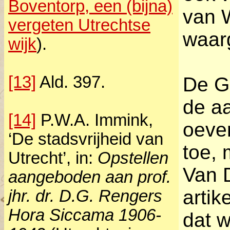
Boventorp, een (bijna)
van 
vergeten Utrechtse
waar
wijk
).
[13]
Ald. 397.
De G
de aa
[14]
P.W.A. Immink,
oever
‘De stadsvrijheid van
toe,
Utrecht’, in:
Opstellen
Van D
aangeboden aan prof.
artik
jhr. dr. D.G. Rengers
Hora Siccama 1906-
dat w