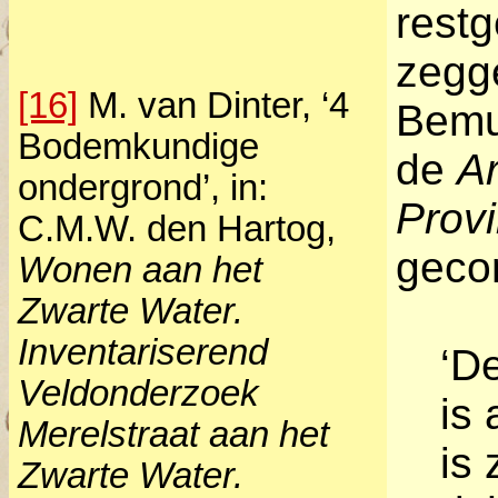
restg
zegg
[16]
M. van Dinter, ‘4
Bemuu
Bodemkundige
de
A
ondergrond’, in:
Prov
C.M.W. den Hartog,
geco
Wonen aan het
Zwarte Water.
Inventariserend
‘D
Veldonderzoek
is 
Merelstraat aan het
is 
Zwarte Water.