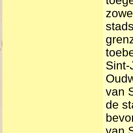
toege
zowel
stad
grenz
toebe
Sint-
Oudwi
van S
de st
bevo
van 