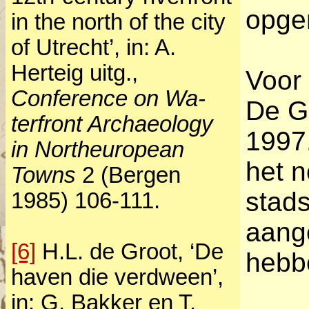
opge
in the north of the city
of Utrecht’, in: A.
Herteig uitg.,
Voor 
Conference on Wa­
De Gr
terfront Ar­chaeology
1997
in Northeuropean
het n
Towns
2 (Bergen
stads
1985) 106-111.
aange
[6]
H.L. de Groot, ‘De
hebb
haven die verdween’,
in: G. Bakker en T.