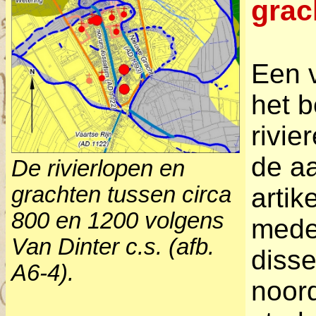
grac
Een v
het 
rivie
de aa
De rivierlopen en
grachten tussen circa
artik
800 en 1200 volgens
mede
Van Dinter c.s. (
afb.
disse
A6-4).
noord