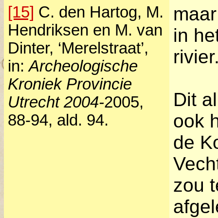
[15]
C. den Hartog, M.
maar
Hendriksen en M. van
in he
Dinter, ‘Merelstraat’,
rivier
in:
Archeologische
Kroniek Provincie
Dit a
Utrecht 2004-
2005,
ook 
88-94, ald. 94.
de K
Vech
zou 
afgel