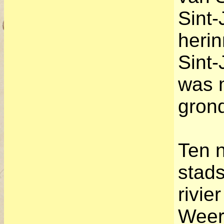
Sint
herin
Sint-
was 
gron
Ten 
stads
rivie
Weerd