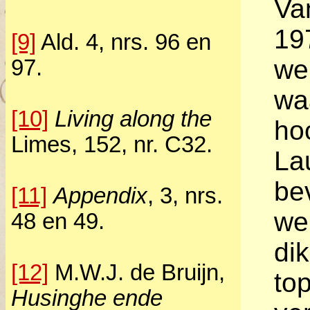
Va
19
[9]
Ald. 4, nrs. 96 en
we
97.
waa
[10]
Living along the
ho
Limes, 152, nr. C32.
La
be
[11]
Appendix
, 3, nrs.
we
48 en 49.
di
[12]
M.W.J. de Bruijn,
top
Husinghe ende