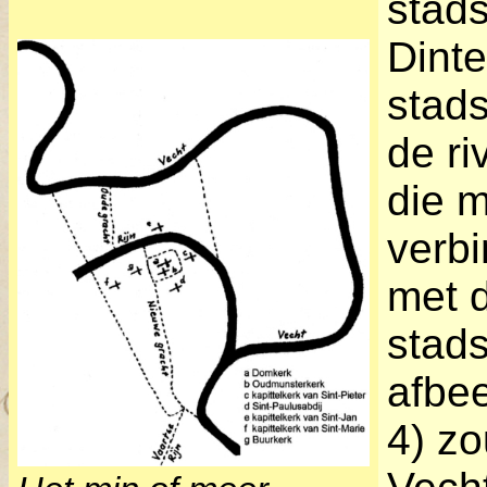
stad
Dinte
stad
de ri
die 
verb
met d
stads
afbee
4) z