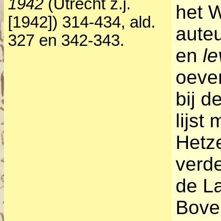
1942
(Utrecht z.j.
het 
[1942]) 314-434, ald.
auteu
327 en 342-343.
en
le
oever
bij d
lijst 
Hetze
verde
de L
Boven