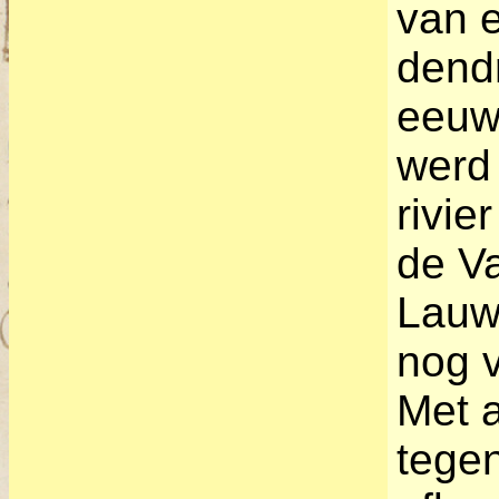
van e
dend
eeuw 
werd 
rivie
de V
Lauwe
nog 
Met a
tegen