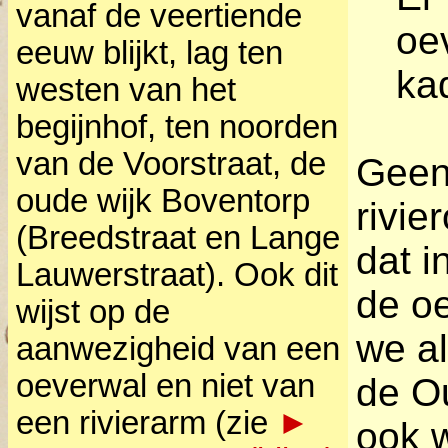
vanaf de veertiende
oe
eeuw blijkt, lag ten
ka
westen van het
begijnhof, ten noorden
van de Voorstraat, de
Geen
oude wijk Boventorp
rivie
(Breedstraat en Lange
dat i
Lauwerstraat). Ook dit
de oe
wijst op de
we a
aanwezigheid van een
oeverwal en niet van
de Ou
een rivierarm (zie
►
ook w