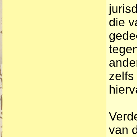
juris
die v
gedee
tege
ander
zelf
hier
Verde
van 