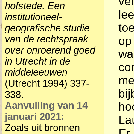
ve
hofstede. Een
le
institutioneel-
to
geografische studie
van de rechtspraak
op
over onroerend goed
wa
in Utrecht in de
co
middeleeuwen
me
(Utrecht 1994) 337-
bi
338.
Aanvulling van 14
ho
januari 2021:
La
Zoals uit bronnen
Er