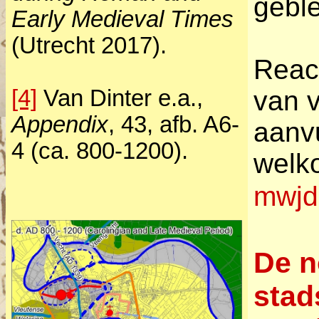
gebl
Early Medieval Times
(Utrecht 2017).
React
[4]
Van Dinter e.a.,
van v
Appendix
, 43, afb. A6-
aanvu
4 (ca. 800-1200).
welk
mwjde
De n
stad