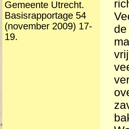
ri
Gemeente Utrecht.
Vec
Basisrapportage 54
(november 2009) 17-
de
19.
ma
vri
ve
ve
ov
za
ba