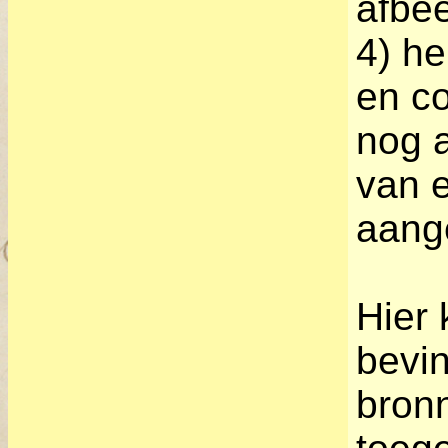
afbee
4) h
en co
nog 
van e
aange
Hier
bevi
bronn